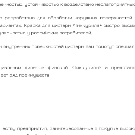
вечностью, устойчивостью к воздействию неблагоприятных
о разработано для обработки наружных поверхностей ц
ариантах. Краска для цистерн «Тиккурила» быстро высы
улярностью у российских потребителей.
и внутренних поверхностей цистерн Вам помогут специал
циальным дилером финской «Тиккурилы» и представ
меет ряд преимуществ:
ичеству предприятия, заинтересованные в покупке высок