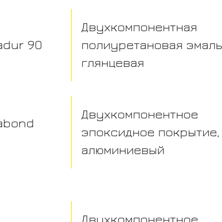
Двухкомпонентная
madur 90
полиуретановая эмаль
глянцевая
Двухкомпонентное
mabond
эпоксидное покрытие,
алюминиевый
Двухкомпонентное