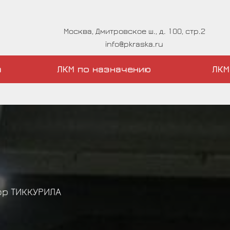
Москва, Дмитровское ш., д. 100, стр.2
info@pkraska.ru
а
ЛКМ по назначению
ЛКМ
р ТИККУРИЛА