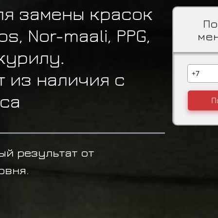
ля замены красок
По
s, Nor-maali, PPG,
ме
ккурилу.
 из наличия с
аса
П
ый результат от
овня.