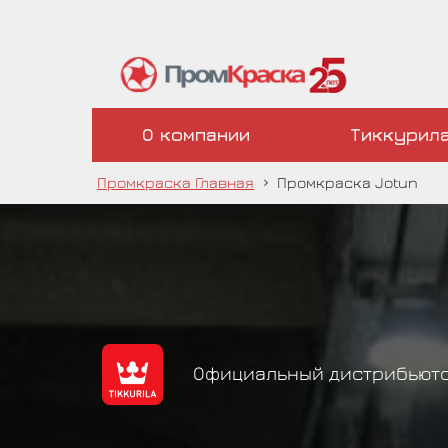
О компании
Тиккурил
Промкраска Главная
›
Промкраска Jotun
Официальный дистрибьюто