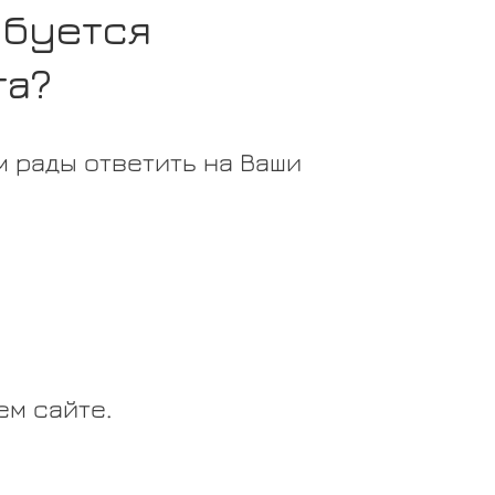
ебуется
та?
 рады ответить на Ваши
м сайте.