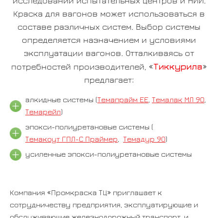
исследований испытательных центров и НИИ.
Краска для вагонов может использоваться в
составе различных систем. Выбор системы
определяется назначением и условиями
эксплуатации вагонов. Отталкиваясь от
Тиккурила
потребностей производителей, «
»
предлагает:
алкидные системы (
Темапрайм ЕЕ
,
Темалак МЛ 90
,
Темарейл
)
эпокси-полиуретановые системы (
Темакоут ГПЛ-С Праймер
,
Темадур 90
)
усиленные эпокси-полиуретановые системы
Компания «Промкраска ТЦ» приглашает к
сотрудничеству предприятия, эксплуатирующие и
обслуживающие железнодорожный транспорт, и