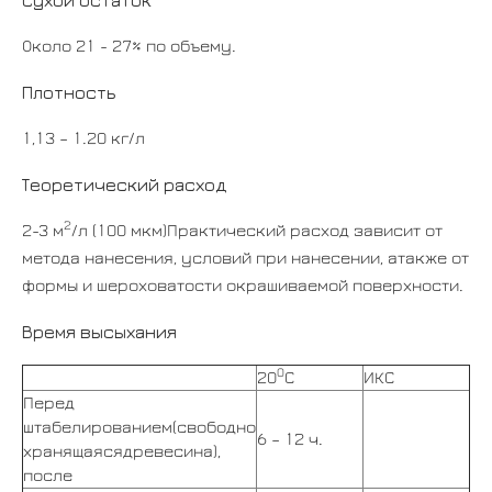
Около 21 - 27% по объему.
Плотность
1,13 – 1.20 кг/л
Теоретический расход
2
2-3 м
/л (100 мкм)Практический расход зависит от
метода нанесения, условий при нанесении, атакже от
формы и шероховатости окрашиваемой поверхности.
Время высыхания
0
20
С
ИКС
Перед
штабелированием(свободно
6 – 12 ч.
хранящаясядревесина),
после