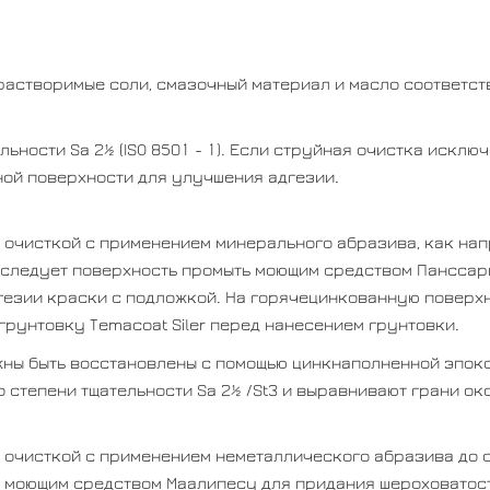
и
растворимые соли, смазочный материал и масло соответств
льности Sa 2½ (ISO 8501 - 1). Если струйная очистка искл
ой поверхности для улучшения адгезии.
 очисткой с применением минерального абразива, как напр
, следует поверхность промыть моющим средством Панссар
гезии краски с подложкой. На горячецинкованную поверх
грунтовку Temacoat Siler перед нанесением грунтовки.
ны быть восстановлены с помощью цинкнаполненной эпокс
 степени тщательности Sa 2½ /St3 и выравнивают грани ок
 очисткой с применением неметаллического абразива до ст
 моющим средством Маалипесу для придания шероховатости