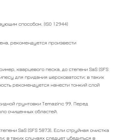
ующим способом. (ISO 12944)
ючена, рекомендуется произвести
имер, кварцевого песка, до степени SaS (SFS
ипесу для придания шероховатости; в таких
ность рекомендуется нанести тонкий слой
идной грунтовки Temazinc 99. Перед
оло очищенных областей.
епени SaS (SFS 5873). Если струйная очистка
; в таких случаях следует убедиться в