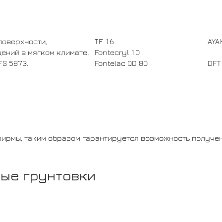
поверхности,
TF 16
AYA
щений в мягком климате.
Fontecryl 10
FS 5873.
Fontelac QD 80
DFT
мы, таким образом гарантируется возможность получения 
ые грунтовки