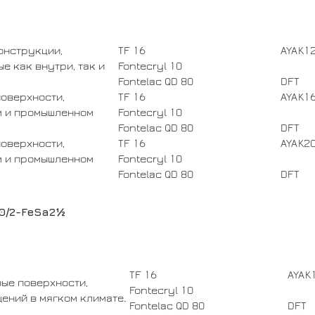
онструкции,
TF 16
AYAK1
 как внутри, так и
Fontecryl 10
Fontelac QD 80
DFT
поверхности,
TF 16
AYAK1
м и промышленном
Fontecryl 10
Fontelac QD 80
DFT
поверхности,
TF 16
AYAK2
м и промышленном
Fontecryl 10
Fontelac QD 80
DFT
20/2-FeSa2½
TF 16
AYAK
ые поверхности,
Fontecryl 10
щений в мягком климате.
Fontelac QD 80
DFT