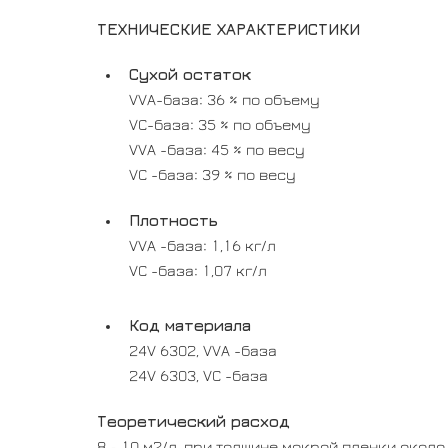
ТЕХНИЧЕСКИЕ ХАРАКТЕРИСТИКИ
Сухой остаток
VVA-база: 36 % по объему
VС-база: 35 % по объему
VVA -база: 45 % по весу
VС -база: 39 % по весу
Плотность
VVA -база: 1,16 кг/л
VС -база: 1,07 кг/л
Код материала
24V 6302, VVA -база
24V 6303, VС -база
Теоретический расход
8 - 10 м2/л, при толщине мокрой пленки около